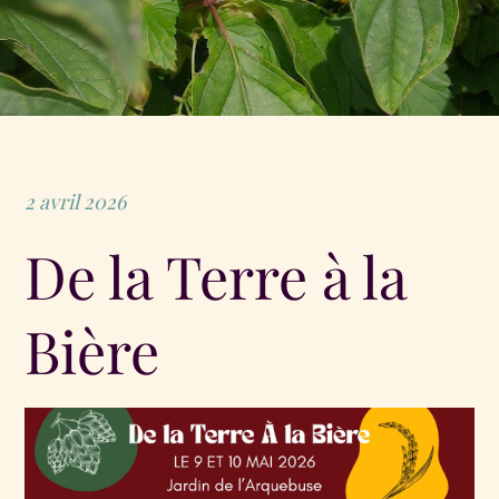
Posted
2 avril 2026
on
De la Terre à la
Bière